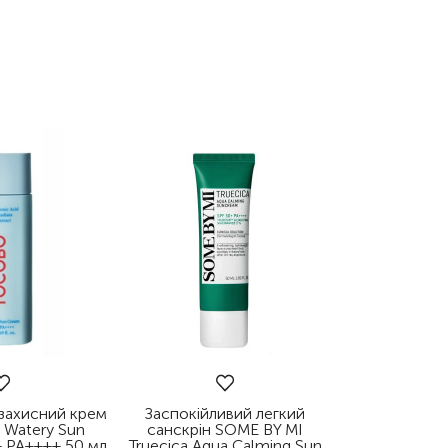
захисний крем
Заспокійливий легкий
 Watery Sun
санскрін SOME BY MI
 PA++++ 50 мл
Truecica Aqua Calming Sun