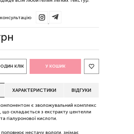
ідійде всім любителям легких текстур.
консультацію
грн
 ОДИН КЛІК
У КОШИК
ХАРАКТЕРИСТИКИ
ВІДГУКИ
компонентом є зволожувальний комплекс
, що складається з екстракту центелли
 та гіалуронової кислоти.
 поповнює нестачу вологи, знімає