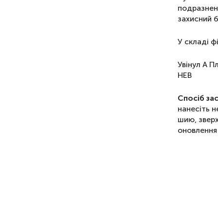
подразнен
захисний б
У складі ф
Увінул А П
HEB
Спосіб за
нанесіть н
шию, звер
оновлення