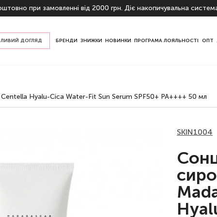
штовно при замовленні від 2000 грн. Діє накопичувальна систем
ЛИВИЙ ДОГЛЯД
БРЕНДИ
ЗНИЖКИ
НОВИНКИ
ПРОГРАМА ЛОЯЛЬНОСТІ
ОПТ
пом шкіри
ризначенню
entella Hyalu-Cica Water-Fit Sun Serum SPF50+ PA++++ 50 мл
SKIN1004
Сонц
сиро
Mada
Hyal