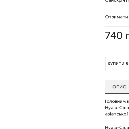
Санскрін п
Отримати 
740
КУПИТИ В
ОПИС
Головним 
Hyalu-Cica
азіатської
Hyalu-Cica