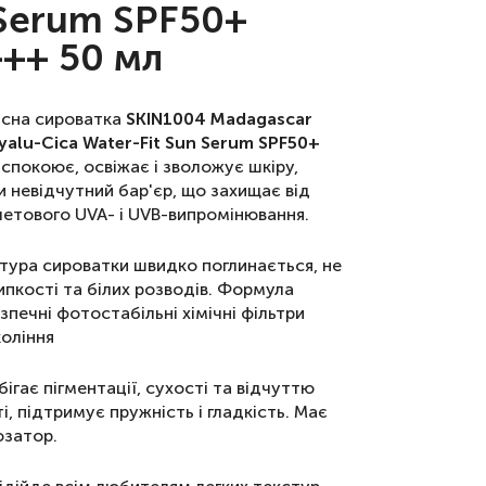
Serum SPF50+
++ 50 мл
сна сироватка
SKIN1004 Madagascar
yalu-Cica Water-Fit Sun Serum SPF50+
спокоює, освіжає і зволожує шкіру,
 невідчутний бар'єр, що захищає від
летового UVA- і UVB-випромінювання.
тура сироватки швидко поглинається, не
пкості та білих розводів. Формула
зпечні фотостабільні хімічні фільтри
коління
бігає пігментації, сухості та відчуттю
і, підтримує пружність і гладкість. Має
озатор.