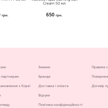
Cream 50 мл
0
650
грн.
грн.
азин
Знижки
Правила 
 партнерам
Бренди
Повернен
амовлення з Кореї
Доставка і оплата
Договір п
и
Відгуки
огляду
Політика конфіденційності