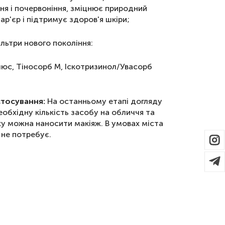
ня і почервоніння, зміцнює природний
ар'єр і підтримує здоров'я шкіри;
ільтри нового покоління:
люс, Тіносорб М, Іскотризинол/Увасорб
стосування:
На останньому етапі догляду
еобхідну кількість засобу на обличчя та
ху можна наносити макіяж. В умовах міста
 не потребує.