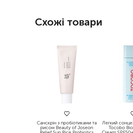
Схожі товари
Санскрін з пробіотиками та
Легкий сонце
рисом Beauty of Joseon
Tocobo Bio
Relief Sun Rice Probiotics
Cream SPF50+