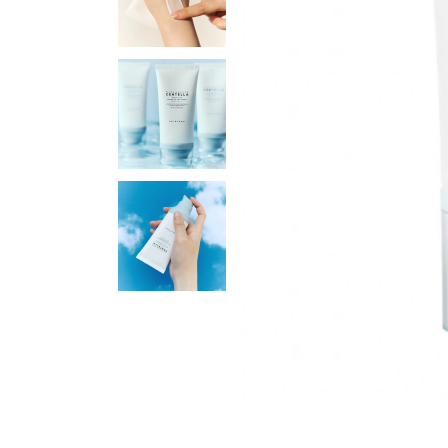
Для шкіри навколо очей
Маски
Для волосся
Декоративна косметика
Догляд за тілом і губами
Набори
Аксесуари та масаж