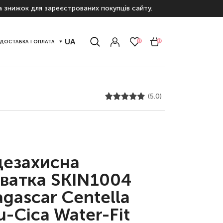
а знижок для зареєстрованих покупців сайту.
UA
0
0
ДОСТАВКА І ОПЛАТА
(5.0)
езахисна
ватка SKIN1004
gascar Centella
u-Cica Water-Fit