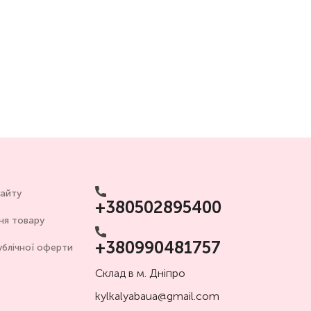
сайту
+380502895400
ня товару
+380990481757
ублічної оферти
Склад в м. Дніпро
kylkalyabaua@gmail.com