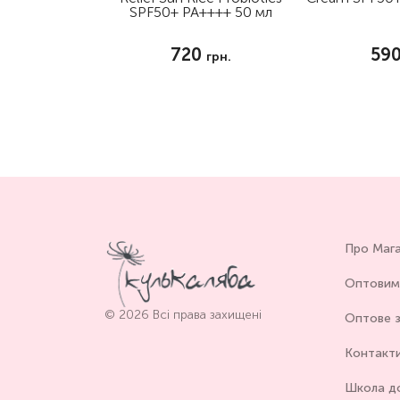
SPF50+ PA++++ 50 мл
720
59
грн.
Про Маг
Оптовим
© 2026 Всі права захищені
Оптове з
Контакт
Школа д