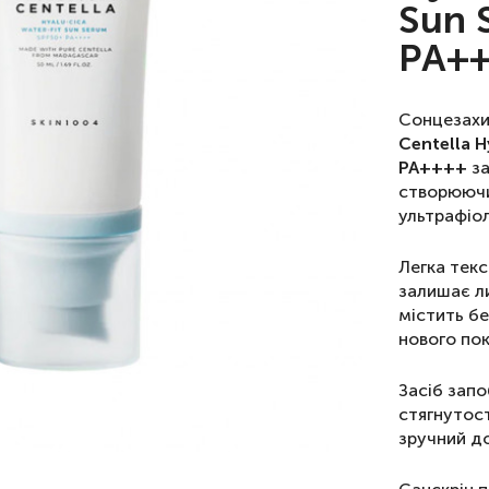
Sun 
PA++
Сонцезахи
Centella H
PA++++
за
створюючи
ультрафіо
Легка текс
залишає ли
містить бе
нового по
Засіб запо
стягнутост
зручний д