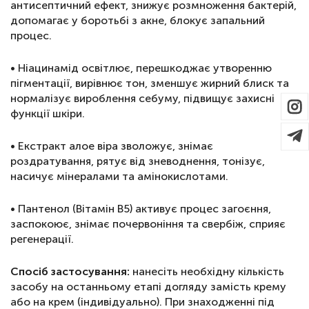
антисептичний ефект, знижує розмноження бактерій,
допомагає у боротьбі з акне, блокує запальний
процес.
• Ніацинамід освітлює, перешкоджає утворенню
пігментації, вирівнює тон, зменшує жирний блиск та
нормалізує вироблення себуму, підвищує захисні
функції шкіри.
• Екстракт алое віра зволожує, знімає
роздратування, рятує від зневоднення, тонізує,
насичує мінералами та амінокислотами.
• Пантенол (Вітамін В5) активує процес загоєння,
заспокоює, знімає почервоніння та свербіж, сприяє
регенерації.
Спосіб застосування:
нанесіть необхідну кількість
засобу на останньому етапі догляду замість крему
або на крем (індивідуально). При знаходженні під