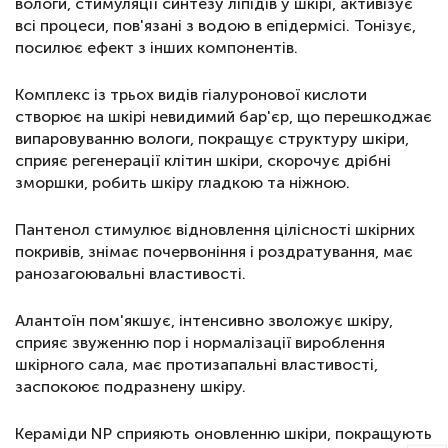
вологи, стимуляції синтезу ліпідів у шкірі, активізує
всі процеси, пов'язані з водою в епідермісі. Тонізує,
посилює ефект з інших компонентів.
Комплекс із трьох видів гіалуронової кислоти
створює на шкірі невидимий бар'єр, що перешкоджає
випаровуванню вологи, покращує структуру шкіри,
сприяє регенерації клітин шкіри, скорочує дрібні
зморшки, робить шкіру гладкою та ніжною.
Пантенол стимулює відновлення цілісності шкірних
покривів, знімає почервоніння і роздратування, має
ранозагоювальні властивості.
Алантоїн пом'якшує, інтенсивно зволожує шкіру,
сприяє звуженню пор і нормалізації вироблення
шкірного сала, має протизапальні властивості,
заспокоює подразнену шкіру.
Кераміди NP сприяють оновленню шкіри, покращують