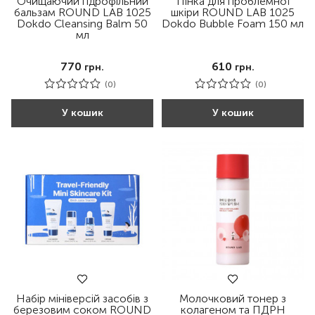
Очищаючий гідрофільний
Пінка для проблемної
бальзам ROUND LAB 1025
шкіри ROUND LAB 1025
Dokdo Cleansing Balm 50
Dokdo Bubble Foam 150 мл
мл
770
610
грн.
грн.
(0)
(0)
У кошик
У кошик
Набір мініверсій засобів з
Молочковий тонер з
березовим соком ROUND
колагеном та ПДРН