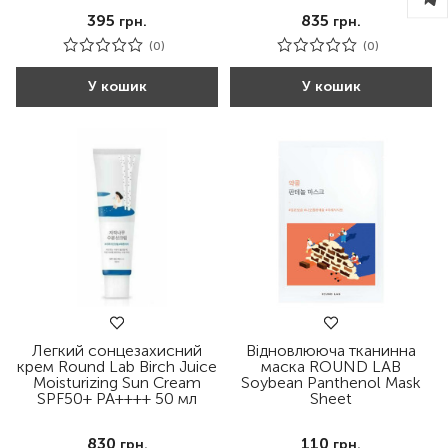
395
835
грн.
грн.
(0)
(0)
У кошик
У кошик
Легкий сонцезахисний
Відновлююча тканинна
крем Round Lab Birch Juice
маска ROUND LAB
Moisturizing Sun Cream
Soybean Panthenol Mask
SPF50+ PA++++ 50 мл
Sheet
830
110
грн.
грн.