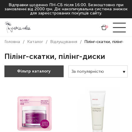
Відправки щоденно ПН-СБ після 16:00. Безкоштовно при
замовленні від 2000 грн. Діє накопичувальна система знижок
для зареєстрованих покупців сайту.
Ціна
0
Тип шкіри
Головна
Каталог
Відлущування
Пілінг-скатки, пілінг-дис
Функція
Пілінг-скатки, пілінг-диски
Вік
Фільтр каталогу
За популярністю
Призначення
Бренд