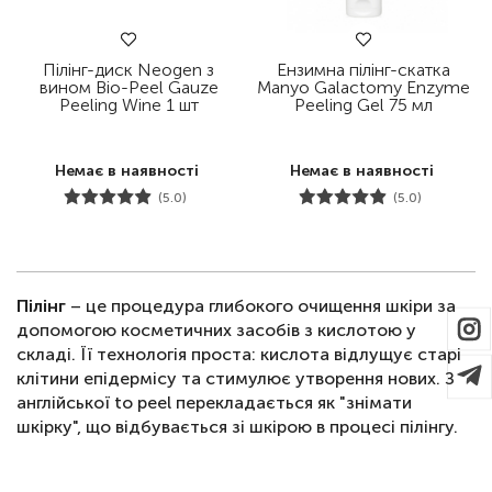
Пілінг-диск Neogen з
Ензимна пілінг-скатка
вином Bio-Peel Gauze
Manyo Galactomy Enzyme
Peeling Wine 1 шт
Peeling Gel 75 мл
Немає в наявності
Немає в наявності
(5.0)
(5.0)
Пілінг
– це процедура глибокого очищення шкіри за
допомогою косметичних засобів з кислотою у
складі. Її технологія проста: кислота відлущує старі
клітини епідермісу та стимулює утворення нових. З
англійської to peel перекладається як "знімати
шкірку", що відбувається зі шкірою в процесі пілінгу.