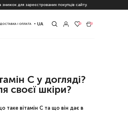
а знижок для зареєстрованих покупців сайту.
UA
0
0
ДОСТАВКА І ОПЛАТА
тамін С у догляді?
я своєї шкіри?
 таке вітамін С та що він дає в