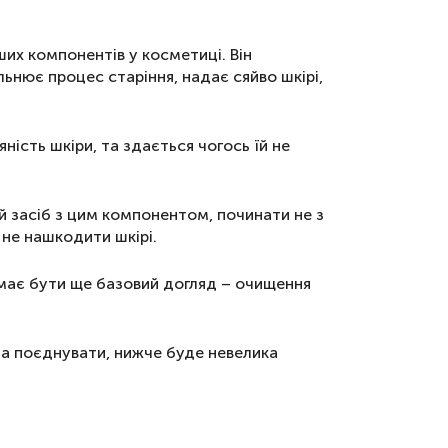
их компонентів у косметиці. Він
ьнює процес старіння, надає сяйво шкірі,
ність шкіри, та здається чогось їй не
й засіб з цим компонентом, починати не з
 не нашкодити шкірі.
 має бути ще базовий догляд – очищення
жна поєднувати, нижче буде невелика