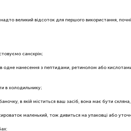
надто великий відсоток для першого використання, почні
истовуємо санскрін;
в одне нанесення з пептидами, ретинолом або кислотами,
ти в холодильнику;
аночку, в якій міститься ваш засіб, вона має бути скляна
х сироваток маленький, тож дивиться на упаковці або уточ
бах: