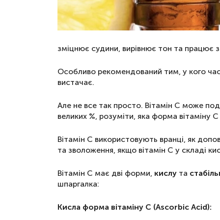
Для шкіри навколо очей
Маски
Для волосся
зміцнює судини, вирівнює тон та працює з
Декоративна косметика
Особливо рекомендований тим, у кого часті
Догляд за тілом і губами
вистачає.
Набори
Але не все так просто. Вітамін С може по
Аксесуари та масаж
великих %, розуміти, яка форма вітаміну 
Вітамін С використовують вранці, як допо
та зволоження, якщо вітамін С у складі кис
Вітамін С має дві форми,
кислу
та
стабіль
шпаргалка:
Кисла форма вітаміну С (Ascorbic Acid):