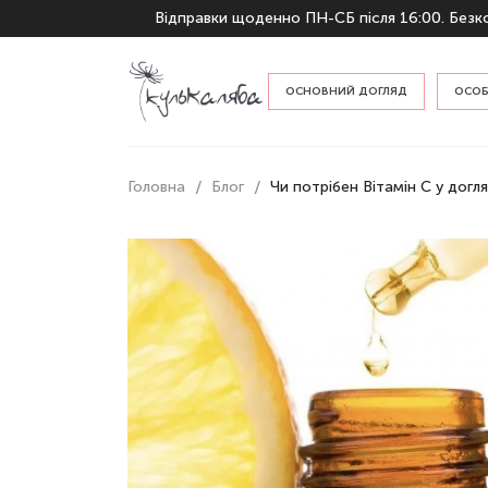
Відправки щоденно ПН-СБ після 16:00. Безко
ОСНОВНИЙ ДОГЛЯД
ОСОБ
За ти
Головна
Блог
Чи потрібен Вітамін С у догля
По п
Гідрофільні олії та бальзами
Пінки та гелі для вмивання
Тонери та місти
Креми та емульсії
Сироватки та есенції
Захист від сонця
Відлущування