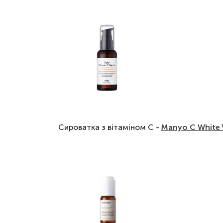
Сироватка з вітаміном С -
Manyo C White V