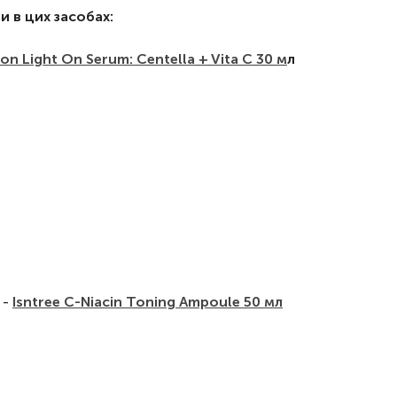
и в цих засобах:
on Light On Serum: Centella + Vita C 30 м
л
 -
Isntree C-Niacin Toning Ampoule 50 мл