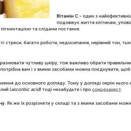
Вітамін С
- один з найефективніш
подовжує життя клітинам, уповіл
 пігментацією та слідами постакне.
 стреси, багато роботи, недосипання, нерівний тон, тьмя
дразнювати чутливу шкіру, тож важливо обрати правильни
С потрібна вам і з якими засобами можна поєднувати, щоб
внення до основного догляду. Тому у догляді окрім нього
лий (
ascorbic acid
) тоді незабудьте і про
сонцезахист
.
ну
. Як же їх розрізняти у складі та з якими засобами мо