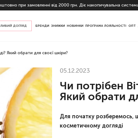
штовно при замовленні від 2000 грн. Діє накопичувальна систем
ЛИВИЙ ДОГЛЯД
БРЕНДИ
ЗНИЖКИ
НОВИНКИ
ПРОГРАМА ЛОЯЛЬНОСТІ
ОПТ
пом шкіри
ді? Який обрати для своєї шкіри?
ризначенню
05.12.2023
Чи потрібен Ві
Який обрати дл
Для початку розберемось, що
косметичному догляді