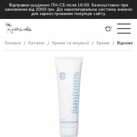
Відправки щоденно ПН-СБ після 16:00. Безкоштовно при
замовленні від 2000 грн. Діє накопичувальна система знижок
для зареєстрованих покупців сайту.
0
Головна
Каталог
Креми та емульсії
Креми
Відновлюю