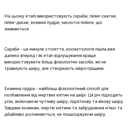
На цьому етапі використовують скраби, пілінг-скатки,
пілінг-диски, ензимні пудри, кислотні пілінги, що
змиваються.
Скраби - це минуле століття, косметологія пішла вже
далеко вперед і як етап відлущування краще
використовувати більш фізіологічні засоби, які не
травмують шкіру, але створюють мікротріщини.
Ензимна пудра - найбільш фізіологічний спосіб для
позбавлення від мертвих клітин на шкірі. Ця річ підходить
усім, включаючи чутливу шкіру, підліткову та вікову шкіру.
Завдяки ензимам, мертві клітини та забруднення м'яко та
дбайливо розчиняються, не пошкоджуючи шкіру.