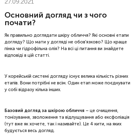
27.09.2021
Основний догляд чи з чого
почати?
Як правильно доглядати шкіру обличчя? Які основні етапи
догляду? Що мати у догляді не обов'язково? Що краще
пінка чи гідрофільна олія? На всі ці питання ви знайдете
відповіді в цій статті.
У корейській системі догляду існує велика кількість різних
етапів. Вони потрібні не всім. Один етап може поєднувати
у собі відразу кілька інших.
Базовий догляд за шкірою обличчя
– це очищення,
тонізування, зволоження та відлущування або ексфоліація
(тут вже як хочете, так і називайте). Це 4 кити, на яких
будується весь догляд.