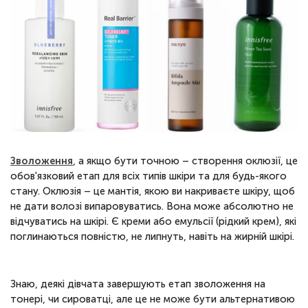
Зволоження
, а якщо бути точною – створення оклюзії, це
обов'язковий етап для всіх типів шкіри та для будь-якого
стану. Оклюзія – це мантія, якою ви накриваєте шкіру, щоб
не дати волозі випаровуватись. Вона може абсолютно не
відчуватись на шкірі. Є креми або емульсії (рідкий крем), які
поглинаються повністю, не липнуть, навіть на жирній шкірі.
Знаю, деякі дівчата завершують етап зволоження на
тонері, чи сироватці, але це не може бути альтернативою