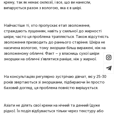
крему, так як немає оклюзії, і все, що ви нанесли,
випарується разом з вологою, яка є в шкірі.
Найчастіше ті, хто пропускає етап зволоження,
страждають лущенням, навіть у схильної до жирності
шкіри, часто ця проблема трапляється. Також відсутність
зволоження призводить до раннього старіння. Шкіра не
насичена вологою, тому зморшки більш виражені, ніж на
зволоженому обличчі. Факт – у власниць сухої шкіри
зморшки на обличчі з'являтися раніше, ніж у жирної.
На консультаціях регулярно зустрічаю дівчат, які у 25-30
років звертаються зі зморшками, підбираючи їм просто
базовий догляд, ця проблема повністю вирішується.
Азіати не ділять свої креми на нічний та денний (дуже
рідко). Їх поділ відбувається тільки через текстуру або