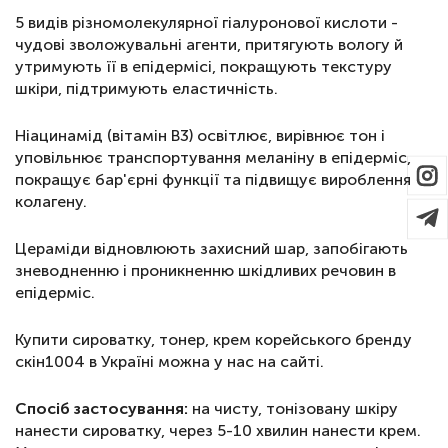
5 видів різномолекулярної гіалуронової кислоти -
чудові зволожувальні агенти, притягують вологу й
утримують її в епідермісі, покращують текстуру
шкіри, підтримують еластичність.
Ніацинамід (вітамін B3) освітлює, вирівнює тон і
уповільнює транспортування меланіну в епідерміс,
покращує бар'єрні функції та підвищує вироблення
колагену.
Цераміди відновлюють захисний шар, запобігають
зневодненню і проникненню шкідливих речовин в
епідерміс.
Купити сироватку, тонер, крем корейського бренду
скін1004 в Україні можна у нас на сайті.
Спосіб застосування:
на чисту, тонізовану шкіру
нанести сироватку, через 5-10 хвилин нанести крем.