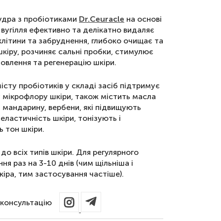
удра з пробіотиками
Dr.Ceuracle
на основі
вугілля ефективно та делікатно видаляє
клітини та забруднення, глибоко очищає та
кіру, розчиняє сальні пробки, стимулює
овлення та регенерацію шкіри.
істу пробіотиків у складі засіб підтримує
 мікрофлору шкіри, також містить масла
 мандарину, вербени, які підвищують
і еластичність шкіри, тонізують і
 тон шкіри.
до всіх типів шкіри. Для регулярного
ня раз на 3-10 днів (чим щільніша і
іра, тим застосування частіше).
консультацію