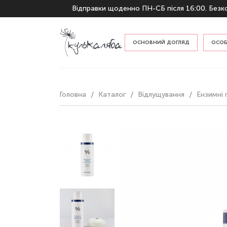
Відправки щоденно ПН-СБ після 16:00. Безко
ОСНОВНИЙ ДОГЛЯД
ОСОБ
За ти
Головна
Каталог
Відлущування
Ензимні 
По п
Гідрофільні олії та бальзами
Пінки та гелі для вмивання
Тонери та місти
Креми та емульсії
Сироватки та есенції
Захист від сонця
Відлущування