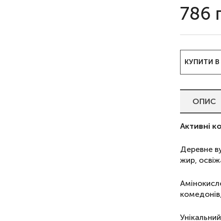
786
КУПИТИ В
ОПИС
Активні к
Деревне ву
жир, освіж
Амінокисл
комедонів
Унікальний