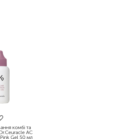
вання комбі та
Dr.Ceuracle АC
 Pink Gel 50 мл