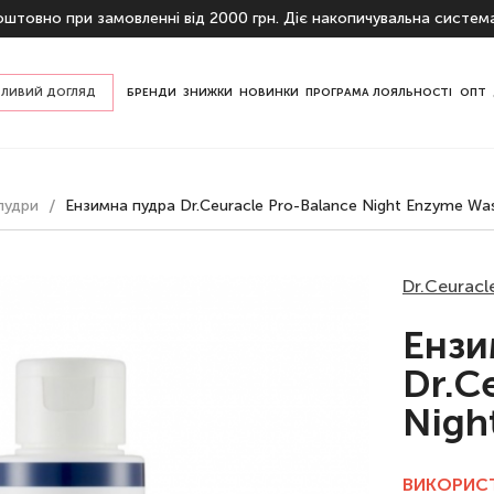
штовно при замовленні від 2000 грн. Діє накопичувальна систем
ЛИВИЙ ДОГЛЯД
БРЕНДИ
ЗНИЖКИ
НОВИНКИ
ПРОГРАМА ЛОЯЛЬНОСТІ
ОПТ
пом шкіри
пудри
Ензимна пудра Dr.Ceuracle Pro-Balance Night Enzyme Was
ризначенню
Dr.Ceuracl
Ензи
Dr.C
Nigh
ВИКОРИСТ