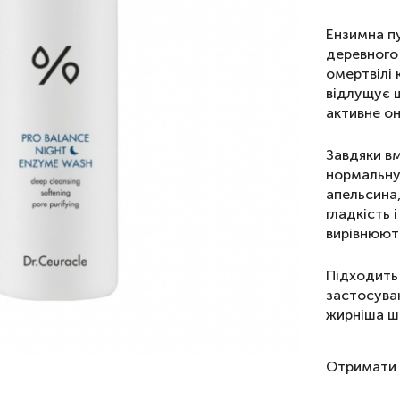
Ензимна п
деревного 
омертвілі 
відлущує ш
активне он
Завдяки вм
нормальну
апельсина,
гладкість 
вирівнюють
Підходить 
застосуван
жирніша шк
Отримати 