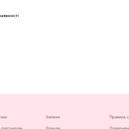
наявності
азин
Знижки
Правила 
 партнерам
Бренди
Повернен