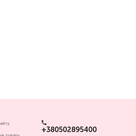
сайту
+380502895400
ня товару