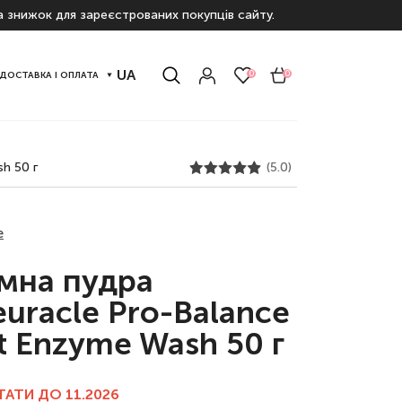
а знижок для зареєстрованих покупців сайту.
UA
0
0
ДОСТАВКА І ОПЛАТА
h 50 г
(5.0)
e
мна пудра
euracle Pro-Balance
t Enzyme Wash 50 г
АТИ ДО 11.2026