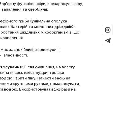
ар'єрну функцію шкіри, знезаражує шкіру,
запалення та свербіння.
ефірного гриба (унікальна сполука
слих бактерій та молочних дріжджів) –
зростання шкідливих мікроорганізмів, що
ь запалення.
 має заспокійливі, зволожуючі і
і властивості.
стосування:
Після очищення, на вологу
сипати весь вміст пудри, трошки
одою і збити піну. Нанести засіб на
'якими круговими рухами, помасажувати,
ти водою. Використовувати 1-2 рази на