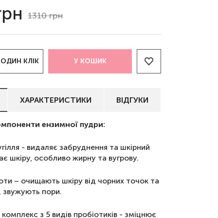
грн
1310
грн
 ОДИН КЛІК
У КОШИК
ХАРАКТЕРИСТИКИ
ВІДГУКИ
омпоненти ензимної пудри:
гілля - видаляє забруднення та шкірний
ає шкіру, особливо жирну та вугрову.
оти – очищають шкіру від чорних точок та
, звужують пори.
 комплекс з 5 видів пробіотиків - зміцнює