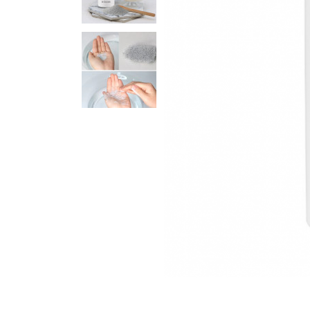
Для шкіри навколо очей
Маски
Для волосся
Декоративна косметика
Догляд за тілом і губами
Набори
Аксесуари та масаж