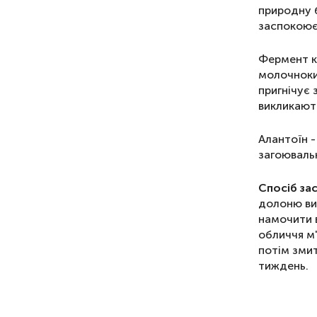
природну б
заспокоює 
Фермент к
молочноки
пригнічує 
викликают
Алантоїн -
загоювальн
Спосіб за
долоню ви
намочити в
обличчя м
потім зми
тиждень.