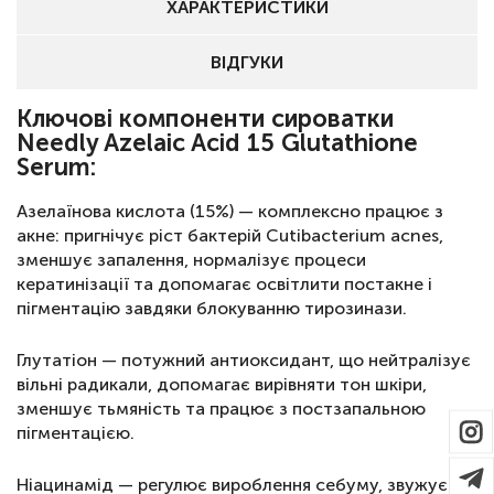
ХАРАКТЕРИСТИКИ
ВІДГУКИ
Ключові компоненти сироватки
Needly Azelaic Acid 15 Glutathione
Serum:
Азелаїнова кислота (15%) — комплексно працює з
акне: пригнічує ріст бактерій Cutibacterium acnes,
зменшує запалення, нормалізує процеси
кератинізації та допомагає освітлити постакне і
пігментацію завдяки блокуванню тирозинази.
Глутатіон — потужний антиоксидант, що нейтралізує
вільні радикали, допомагає вирівняти тон шкіри,
зменшує тьмяність та працює з постзапальною
пігментацією.
Ніацинамід — регулює вироблення себуму, звужує