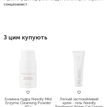
сонцезахист.
З цим купують
Ензимна пудра Needly Mild
Легкий заспокійливий
Enzyme Cleansing Powder
крем - гель Needly
40 г
Panthenol Water Gel Cream