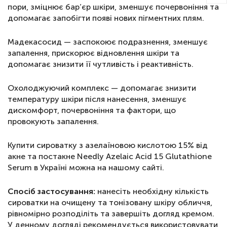
пори, зміцнює бар’єр шкіри, зменшує почервоніння та
допомагає запобігти появі нових пігментних плям.
Мадекасосид — заспокоює подразнення, зменшує
запалення, прискорює відновлення шкіри та
допомагає знизити її чутливість і реактивність.
Охолоджуючий комплекс — допомагає знизити
температуру шкіри після нанесення, зменшує
дискомфорт, почервоніння та фактори, що
провокують запалення.
Купити сироватку з азелаїновою кислотою 15% від
акне та постакне Needly Azelaic Acid 15 Glutathione
Serum в Україні можна на нашому сайті.
Спосіб застосування:
нанесіть необхідну кількість
сироватки на очищену та тонізовану шкіру обличчя,
рівномірно розподіліть та завершіть догляд кремом.
У денному догляді рекомендується використовувати