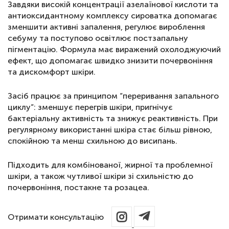
Завдяки високій концентрації азелаїнової кислоти та
антиоксидантному комплексу сироватка допомагає
зменшити активні запалення, регулює вироблення
себуму та поступово освітлює постзапальну
пігментацію. Формула має виражений охолоджуючий
ефект, що допомагає швидко знизити почервоніння
та дискомфорт шкіри.
Засіб працює за принципом “переривання запального
циклу”: зменшує перегрів шкіри, пригнічує
0
0
бактеріальну активність та знижує реактивність. При
регулярному використанні шкіра стає більш рівною,
9
0
0
9
спокійною та менш схильною до висипань.
8
9
0
9
8
Підходить для комбінованої, жирної та проблемної
7
8
9
8
7
шкіри, а також чутливої шкіри зі схильністю до
6
7
8
7
6
почервоніння, постакне та розацеа.
5
6
7
6
5
4
5
6
5
4
Отримати консультацію