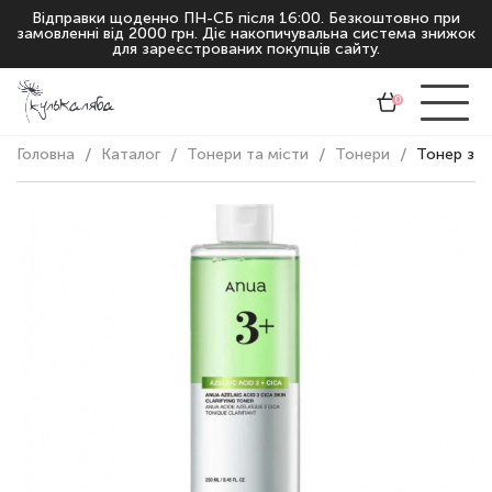
Відправки щоденно ПН-СБ після 16:00. Безкоштовно при
замовленні від 2000 грн. Діє накопичувальна система знижок
для зареєстрованих покупців сайту.
0
Головна
Каталог
Тонери та місти
Тонери
Тонер з а