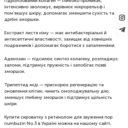
Гідролізований колаген — глибоко проникає,
інтенсивно зволожує, вирівнює мікрорельєф і
пом’якшує шкіру, допомагає зменшити сухість та
дрібні зморшки.
Екстракт листя німу — має антибактеріальні й
антисептичні властивості, захищає від зовнішніх
подразників і допомагає боротися з запаленнями.
Аденозин — підсилює синтез колагену, розгладжує
заломи, підтримує пружність і запобігає появі
зморшок.
Трипептид міді — прискорює регенерацію та
оновлення клітин, чинить омолоджувальну дію,
зменшує глибину зморшок і підтримує щільність
шкіри.
Купити сироватку з ретинолом для звуження пор
numbuzin No.3 в Україні можна на нашому сайті.