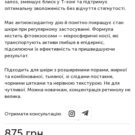
залоз, зменшує блиск у Т-зоні та підтримує
оптимальну зволоженість без відчуття стягнутості.
Має антиоксидантну дію й помітно покращує стан
шкіри при регулярному застосуванні. Формула
містить фітоекзосоми — мікросферичні носії, які
транспортують активи глибше в епідерміс,
підсилюючи їх ефективність та пришвидшуючи
результат.
Підходить для шкіри з розширеними порами, жирної
та комбінованої, тьмяної, зі слідами постакне,
чорними цятками та нерівною текстурою. Не для
чутливої. Можна новачкам, концентрація ретинолу не
велика.
Отримати консультацію
875
грн