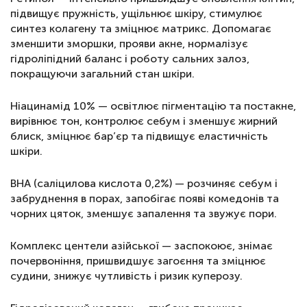
підвищує пружність, ущільнює шкіру, стимулює
синтез колагену та зміцнює матрикс. Допомагає
зменшити зморшки, прояви акне, нормалізує
гідроліпідний баланс і роботу сальних залоз,
покращуючи загальний стан шкіри.
Ніацинамід 10% — освітлює пігментацію та постакне,
вирівнює тон, контролює себум і зменшує жирний
блиск, зміцнює бар’єр та підвищує еластичність
шкіри.
BHA (саліцилова кислота 0,2%) — розчиняє себум і
забруднення в порах, запобігає появі комедонів та
чорних цяток, зменшує запалення та звужує пори.
Комплекс центели азійської — заспокоює, знімає
почервоніння, пришвидшує загоєння та зміцнює
судини, знижує чутливість і ризик куперозу.