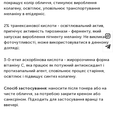
покращує колір обличчя, стимулює вироблення
колагену, освітлює, уповільнює транспортування
меланіну в епідерміс.
2% транексамової кислоти - освітлювальний актив,
пригнічує активність тирозинази - ферменту, який
запускає вироблення пігменту меланіну. Не викликає
фоточутливості, може використовуватися в денному
догляді;
3-0-етил аскорбінова кислота - жиророзчинна форма
вітаміну C, яка працює як потужний антиоксидант і
протизапальний агент, сповільнює процес старіння,
освітлює і підвищує синтез колагену.
Спосіб застосування:
наносити після тонера або на
чисте обличчя, за потребою закрити кремом або
санксріном. Підходить для застосування вранці та
ввечері.