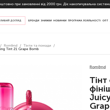
штовно при замовленні від 2000 грн. Діє накопичувальна систем
ЛИВИЙ ДОГЛЯД
БРЕНДИ
ЗНИЖКИ
НОВИНКИ
ПРОГРАМА ЛОЯЛЬНОСТІ
ОПТ
пом шкіри
Rom&nd
Тінти та помади
ризначенню
ing Tint 21 Grape Bomb
Rom&nd
Тінт
фіні
Juicy
Grap