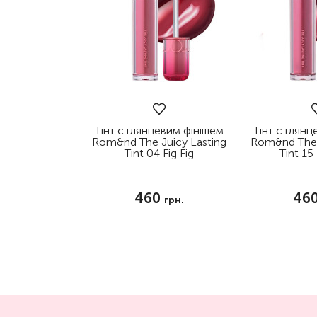
Тінт с глянцевим фінішем
Тінт с глян
Rom&nd The Juicy Lasting
Rom&nd The 
Tint 04 Fig Fig
Tint 15
460
46
грн.