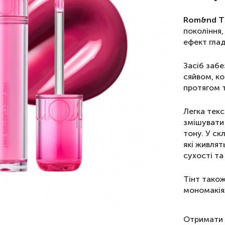
Rom&nd Th
покоління,
ефект глад
Засіб забе
сяйвом, ко
протягом т
Легка тек
змішувати 
тону. У ск
які живлят
сухості т
Тінт тако
мономакіяж
Отримати 