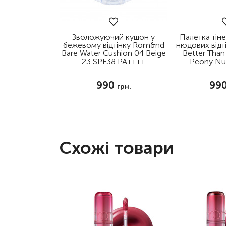
Зволожуючий кушон у
Палетка тіне
бежевому відтінку Rom&nd
нюдових від
Bare Water Cushion 04 Beige
Better Than
23 SPF38 PA++++
Peony Nu
990
99
грн.
Схожі товари