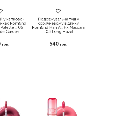
й у квітково-
Подовжувальна туш у
тінках Rom&nd
коричневому відтінку
 Palette #06
Rom&nd Han All Fix Mascara
de Garden
L03 Long Hazel
0
540
грн.
грн.