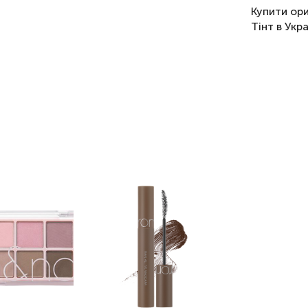
Купити ор
Тінт в Укр