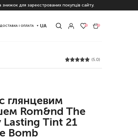
а знижок для зареєстрованих покупців сайту.
UA
0
0
ДОСТАВКА І ОПЛАТА
(5.0)
 с глянцевим
шем Rom&nd The
 Lasting Tint 21
e Bomb