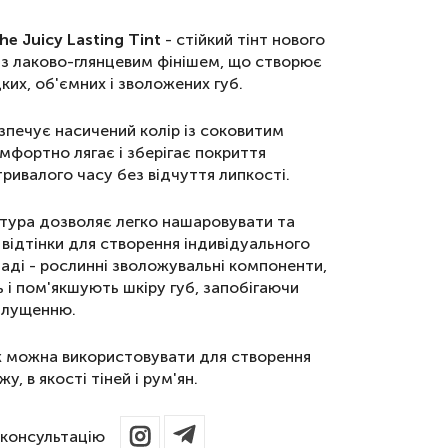
e Juicy Lasting Tint
- стійкий тінт нового
 з лаково-глянцевим фінішем, що створює
ких, об'ємних і зволожених губ.
зпечує насичений колір із соковитим
мфортно лягає і зберігає покриття
ривалого часу без відчуття липкості.
стура дозволяє легко нашаровувати та
відтінки для створення індивідуального
ладі - рослинні зволожувальні компоненти,
ь і пом'якшують шкіру губ, запобігаючи
а лущенню.
ж можна використовувати для створення
у, в якості тіней і рум'ян.
консультацію