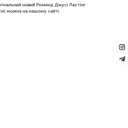
игінальний новий Роменд Джусі Ластінг
аїні можна на нашому сайті.