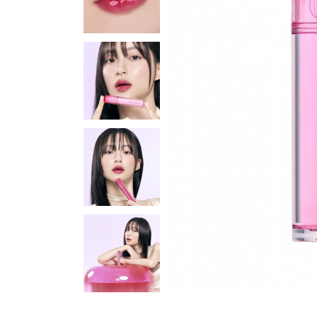
Для шкіри навколо очей
Маски
Для волосся
Декоративна косметика
Догляд за тілом і губами
Набори
Аксесуари та масаж