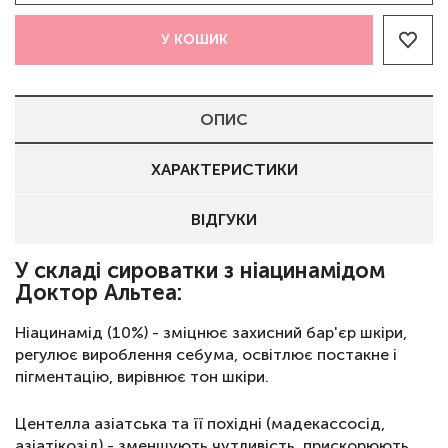
У КОШИК
ОПИС
ХАРАКТЕРИСТИКИ
ВІДГУКИ
У складі сироватки з ніацинамідом
Доктор Альтеа:
Ніацинамід (10%) - зміцнює захисний бар'єр шкіри,
регулює вироблення себума, освітлює постакне і
пігментацію, вирівнює тон шкіри.
Центелла азіатська та її похідні (мадекассосід,
азіатікозід) - зменшують чутливість, прискорюють