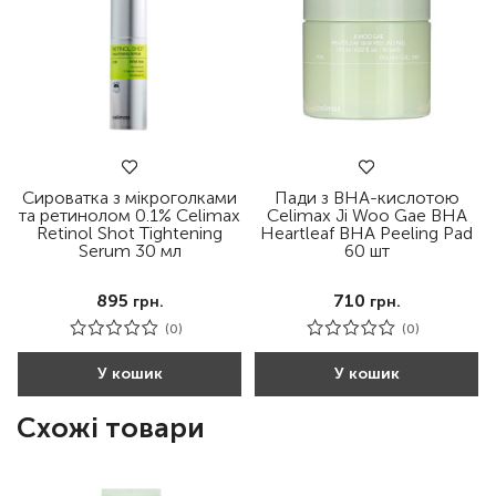
Сироватка з мікроголками
Пади з BHA-кислотою
та ретинолом 0.1% Celimax
Celimax Ji Woo Gae BHA
Retinol Shot Tightening
Heartleaf BHA Peeling Pad
Serum 30 мл
60 шт
895
710
грн.
грн.
(0)
(0)
У кошик
У кошик
Схожі товари