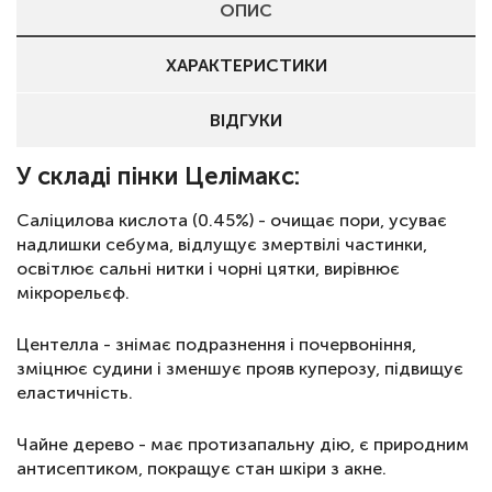
ОПИС
ХАРАКТЕРИСТИКИ
ВІДГУКИ
У складі пінки Целімакс:
Саліцилова кислота (0.45%) - очищає пори, усуває
надлишки себума, відлущує змертвілі частинки,
освітлює сальні нитки і чорні цятки, вирівнює
мікрорельєф.
Центелла - знімає подразнення і почервоніння,
зміцнює судини і зменшує прояв куперозу, підвищує
еластичність.
Чайне дерево - має протизапальну дію, є природним
антисептиком, покращує стан шкіри з акне.