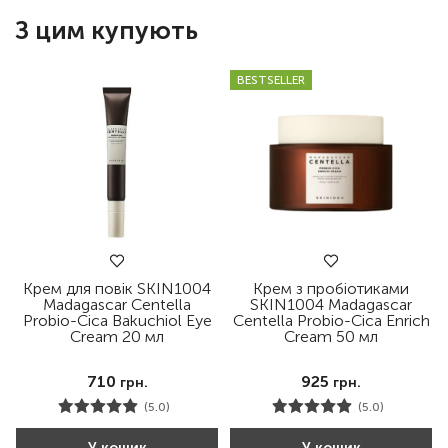
З цим купують
BESTSELLER
Крем для повік SKIN1004
Крем з пробіотиками
Madagascar Centella
SKIN1004 Madagascar
Probio-Cica Bakuchiol Eye
Centella Probio-Cica Enrich
Cream 20 мл
Cream 50 мл
710
925
грн.
грн.
(5.0)
(5.0)
У кошик
У кошик