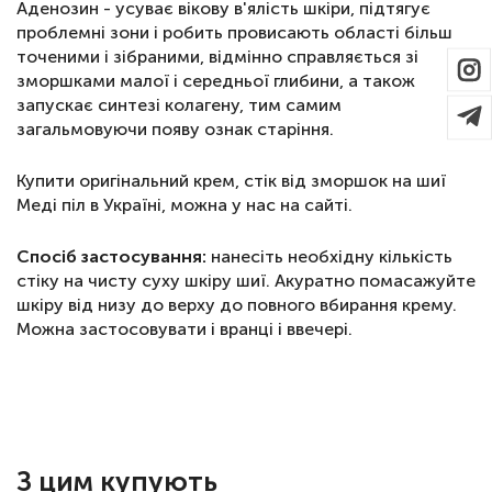
Аденозин - усуває вікову в'ялість шкіри, підтягує
проблемні зони і робить провисають області більш
точеними і зібраними, відмінно справляється зі
зморшками малої і середньої глибини, а також
запускає синтезі колагену, тим самим
загальмовуючи появу ознак старіння.
Купити оригінальний крем, стік від зморшок на шиї
Меді піл в Україні, можна у нас на сайті.
Спосіб застосування:
нанесіть необхідну кількість
стіку на чисту суху шкіру шиї. Акуратно помасажуйте
шкіру від низу до верху до повного вбирання крему.
Можна застосовувати і вранці і ввечері.
З цим купують