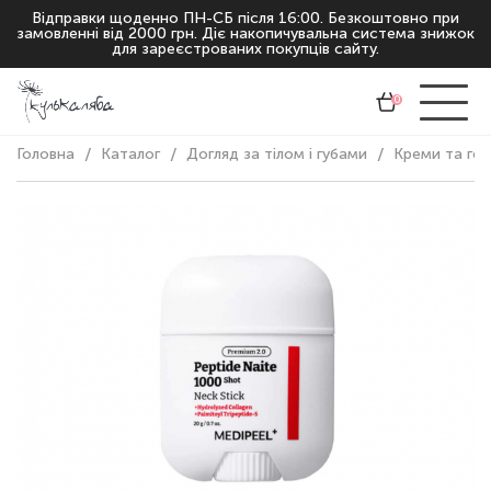
Відправки щоденно ПН-СБ після 16:00. Безкоштовно при
замовленні від 2000 грн. Діє накопичувальна система знижок
для зареєстрованих покупців сайту.
0
Головна
Каталог
Догляд за тілом і губами
Креми та гелі