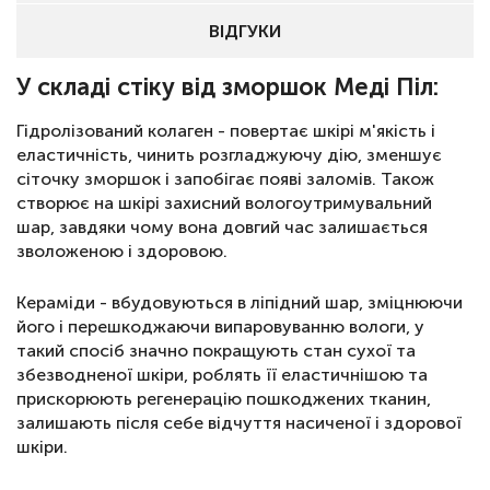
ВІДГУКИ
У складі стіку від зморшок Меді Піл:
Гідролізований колаген - повертає шкірі м'якість і
еластичність, чинить розгладжуючу дію, зменшує
сіточку зморшок і запобігає появі заломів. Також
створює на шкірі захисний вологоутримувальний
шар, завдяки чому вона довгий час залишається
зволоженою і здоровою.
Кераміди - вбудовуються в ліпідний шар, зміцнюючи
його і перешкоджаючи випаровуванню вологи, у
такий спосіб значно покращують стан сухої та
збезводненої шкіри, роблять її еластичнішою та
прискорюють регенерацію пошкоджених тканин,
залишають після себе відчуття насиченої і здорової
шкіри.