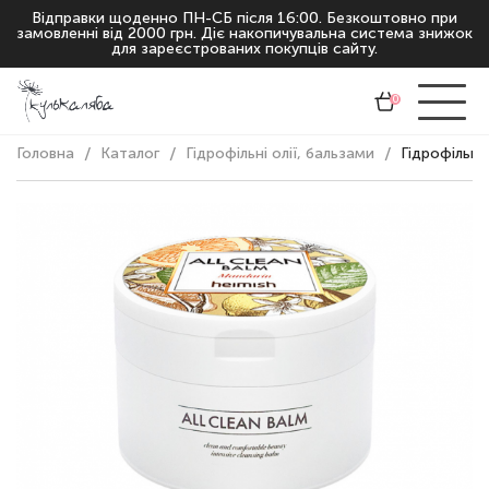
Відправки щоденно ПН-СБ після 16:00. Безкоштовно при
замовленні від 2000 грн. Діє накопичувальна система знижок
для зареєстрованих покупців сайту.
0
Головна
Каталог
Гідрофільні олії, бальзами
Гідрофільни