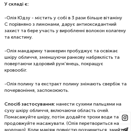
У складі є:
-Олія Юдзу - містить у собі в 3 рази більше вітаміну
С порівняно з лимонами, дарує антиоксидантний
захист та бере участь у виробленні волокон колагену
та еластину.
-Олія мандарину танжерин пробуджує та освіжає
шкіру обличчя, зменшуючи ранкову набряклість та
повертаючи здоровий рум'янець, покращує
кровообіг.
-Олія полину та екстракт полину знімають свербіж та
почервоніння, заспокоюють.
Спосіб застосування:
нанести сухими пальцями на
суху шкіру обличчя, включаючи область очей.
Помасажуйте шкіру, потім додайте трохи води та
продовжуйте масажувати. (Олія перетвориться на
молочко). Коли макіяж повністю розчиниться, змийте