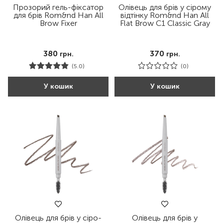
Прозорий гель-фіксатор
Олівець для брів у сірому
для брів Rom&nd Han All
відтінку Rom&nd Han All
Brow Fixer
Flat Brow C1 Classic Gray
380
370
грн.
грн.
(5.0)
(0)
У кошик
У кошик
Олівець для брів у сіро-
Олівець для брів у