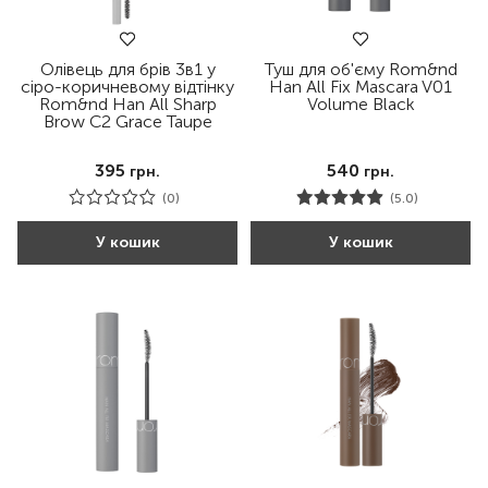
Олівець для брів 3в1 у
Туш для об'єму Rom&nd
сіро-коричневому відтінку
Han All Fix Mascara V01
Rom&nd Han All Sharp
Volume Black
Brow C2 Grace Taupe
395
540
грн.
грн.
(0)
(5.0)
У кошик
У кошик