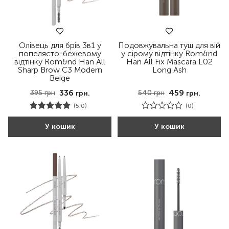
Олівець для брів 3в1 у
Подовжувальна туш для вій
попелясто-бежевому
у сірому відтінку Rom&nd
відтінку Rom&nd Han All
Han All Fix Mascara L02
Sharp Brow C3 Modern
Long Ash
Beige
336
459
395
грн
540
грн
грн.
грн.
(5.0)
(0)
У кошик
У кошик