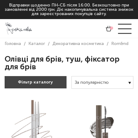
Відправки щоденно ПН-СБ після 16:00. Безкоштовно при
замовленні від 2000 грн. Діє накопичувальна система знижок
для зареєстрованих покупців сайту.
Ціна
0
Акції
Головна
Каталог
Декоративна косметика
Rom&nd
Д
Бренд
Олівці для брів, туш, фіксатор
для брів
Фільтр каталогу
За популярністю