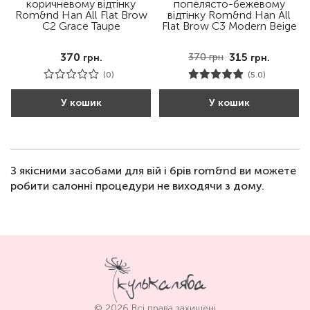
коричневому відтінку
попелясто-бежевому
Rom&nd Han All Flat Brow
відтінку Rom&nd Han All
C2 Grace Taupe
Flat Brow C3 Modern Beige
370
315
370
грн
грн.
грн.
(0)
(5.0)
У кошик
У кошик
З якісними засобами для вій і брів rom&nd ви можете
робити салонні процедури не виходячи з дому.
© 2026 Всі права захищені