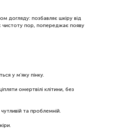
м догляду: позбавляє шкіру від
ує чистоту пор, попереджає появу
ся у м’яку пінку.
іпляти омертвілі клітини, без
 чутливій та проблемній.
кіри.