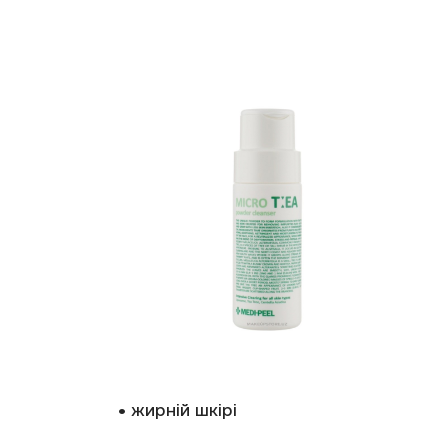
• жирній
шкірі