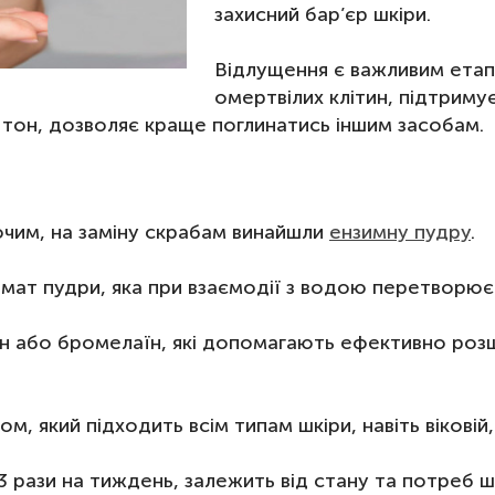
захисний бар’єр шкіри.
Відлущення є важливим етапо
омертвілих клітин, підтрим
 тон, дозволяє краще поглинатись іншим засобам.
чим, на заміну скрабам винайшли
ензимну пудру
.
мат пудри, яка при взаємодії з водою перетворюєть
їн або бромелаїн, які допомагають ефективно розщ
, який підходить всім типам шкіри, навіть віковій,
3 рази на
тиждень, залежить від стану та потреб ш