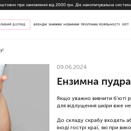
штовно при замовленні від 2000 грн. Діє накопичувальна систем
ЛИВИЙ ДОГЛЯД
БРЕНДИ
ЗНИЖКИ
НОВИНКИ
ПРОГРАМА ЛОЯЛЬНОСТІ
ОПТ
пом шкіри
у!
ризначенню
09.06.2024
Ензимна пудра 
Якщо уважно вивчити б'юті 
для відлущення шкіри вже не 
До складу скрабу входять аб
іноді гострі краї, які
при вик