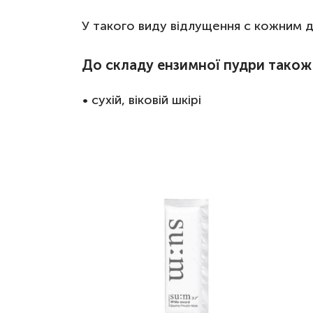
У такого виду відлущення с кожним д
До складу ензимної пудри також 
• сухій, віковій шкірі