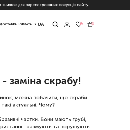
а знижок для зареєстрованих покупців сайту.
UA
0
0
ДОСТАВКА І ОПЛАТА
- заміна скрабу!
ринок, можна побачити, що скраби
такі актуальні. Чому?
разивні частки. Вони
мають грубі,
ористанні травмують та порушують