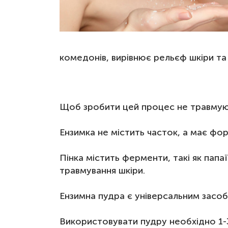
Для шкіри навколо очей
Маски
Для волосся
комедонів, вирівнює рельєф шкіри та
Декоративна косметика
Догляд за тілом і губами
Набори
Щоб зробити цей процес не травмую
Аксесуари та масаж
Ензимка
не містить часток, а має фор
Пінка містить ферменти, такі як папа
травмування шкіри.
Ензимна пудра є універсальним засобом
Використовувати пудру необхідно 1-