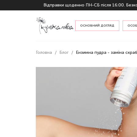
Відправки щоденно ПН-СБ після 16:00. Безко
ОСНОВНИЙ ДОГЛЯД
ОСОБ
За ти
Головна
Блог
Ензимна пудра - заміна скраб
По п
Гідрофільні олії та бальзами
Пінки та гелі для вмивання
Тонери та місти
Креми та емульсії
Сироватки та есенції
Захист від сонця
Відлущування