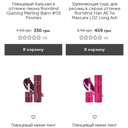
Глянцевый бальзам в
Удлиняющая тушь для
оттенке пиона Rom&nd
ресниц в сером оттенке
Glasting Melting Balm #09
Rom&nd Han All Fix
Peonies
Mascara L02 Long Ash
330
459
440
грн
540
грн
грн.
грн.
(0)
(0)
В корзину
В корзину
Глянцевый мини-тинт
Глянцевый мини-тинт