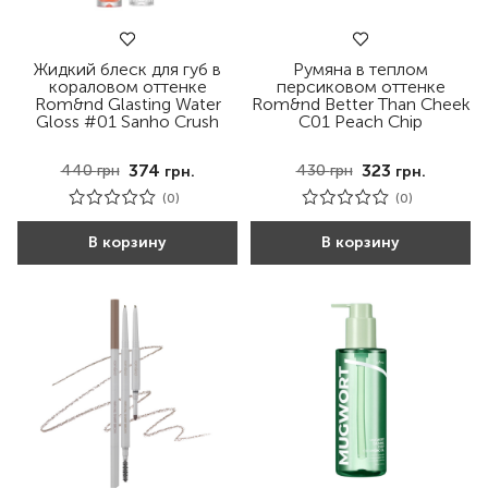
Тип волос
Жидкий блеск для губ в
Румяна в теплом
кораловом оттенке
персиковом оттенке
Бренд
Rom&nd Glasting Water
Rom&nd Better Than Cheek
Gloss #01 Sanho Crush
C01 Peach Chip
374
323
440
грн
430
грн
грн.
грн.
(0)
(0)
В корзину
В корзину