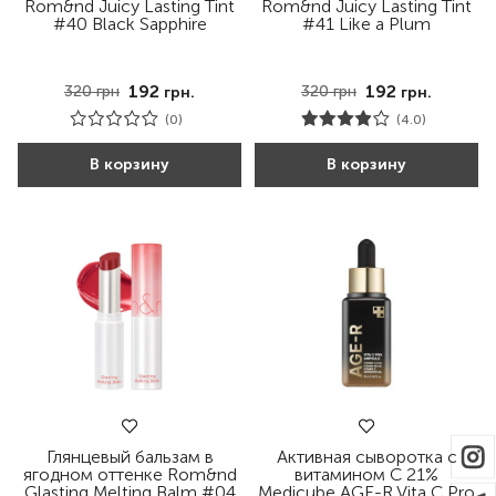
Rom&nd Juicy Lasting Tint
Rom&nd Juicy Lasting Tint
#40 Black Sapphire
#41 Like a Plum
192
192
320
грн
320
грн
грн.
грн.
(0)
(4.0)
В корзину
В корзину
Глянцевый бальзам в
Активная сыворотка с
ягодном оттенке Rom&nd
витамином С 21%
Glasting Melting Balm #04
Medicube AGE-R Vita C Pro