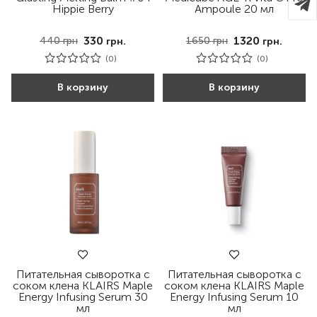
Hippie Berry
Ampoule 20 мл
330
1320
440
грн
1650
грн
грн.
грн.
(0)
(0)
В корзину
В корзину
Питательная сыворотка с
Питательная сыворотка с
соком клена KLAIRS Maple
соком клена KLAIRS Maple
Energy Infusing Serum 30
Energy Infusing Serum 10
мл
мл