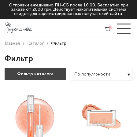
Отправки ежедневно ПН-СБ после 16:00. Бесплатно при
заказе от 2000 грн. Действует накопительная система
скидок для зарегистрированных покупателей сайта.
Очистить все
0
Акции:
Сроки годности
Главная
Каталог
Фильтр
Цена
Фильтр
Тип кожи
Фильтр каталога
По популярности
Функция
Возраст
Назначение
Акции