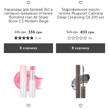
Карандаш для бровей 3в1 в
Гидрофильное масло
пепльно-бежевом оттенке
Isntree Mugwort Calming
Rom&nd Han All Sharp
Deep Cleansing Oil 200 мл
Brow C3 Modern Beige
336
833
395
грн
925
грн
грн.
грн.
(5.0)
(0)
В корзину
В корзину