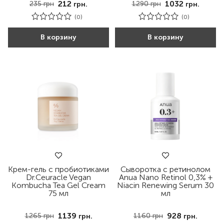
212
1032
235
грн
1290
грн
грн.
грн.
(0)
(0)
В корзину
В корзину
Крем-гель с пробиотиками
Сыворотка с ретинолом
Dr.Ceuracle Vegan
Anua Nano Retinol 0,3% +
Kombucha Tea Gel Cream
Niacin Renewing Serum 30
75 мл
мл
1139
928
1265
грн
1160
грн
грн.
грн.