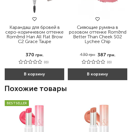
Карандаш для бровей в
Сияющие румяна в
серо-коричневом оттенке
розовом оттенке Rom&nd
Rom&nd Han All Flat Brow
Better Than Cheek S02
C2 Grace Taupe
Lychee Chip
370
387
430
грн
грн.
грн.
(0)
(0)
В корзину
В корзину
Похожие товары
BESTSELLER