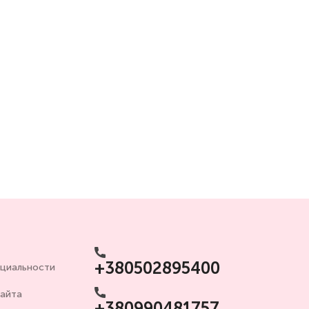
+380502895400
циальности
сайта
+380990481757