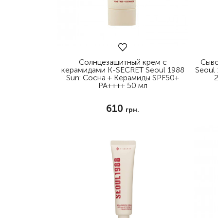
Для кожи вокруг глаз
Маски
Для волос
Декоративная косметика
Солнцезащитный крем с
Сыво
керамидами K-SECRET Seoul 1988
Seoul 
Уход за телом и губами
Sun: Сосна + Керамиды SPF50+
2
PA++++ 50 мл
Наборы
610
Аксессуары и массаж
грн.