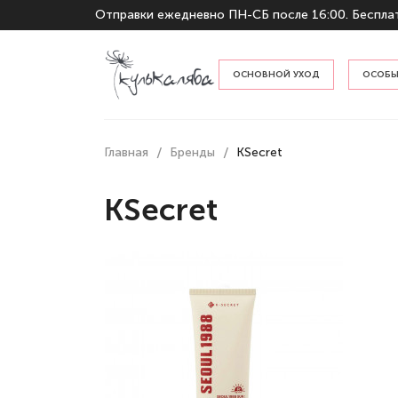
Отправки ежедневно ПН-СБ после 16:00. Бесплат
ОСНОВНОЙ УХОД
ОСОБЫ
По тип
Главная
Бренды
KSecret
По наз
KSecret
Гидрофильные масла и бальзам
Пенки и гели для умывания
Тонеры и мисты
Кремы и эмульсии
Сыворотки и эссенции
Защита от солнца
Отшелушивание