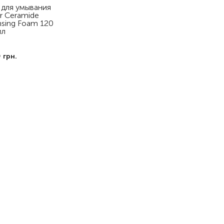
 для умывания
er Ceramide
nsing Foam 120
мл
5
грн.