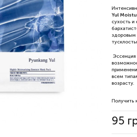
Интенсивн
Yul Moistu
сухость и
бархатист
здоровым 
тусклость
Эссенция 
возможнос
применени
всем типа
возрасту.
Получить 
95
г