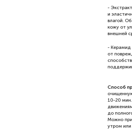
- Экстрак
и эластич
влагой. О
кожу от у
внешней с
- Керамид
от повреж
способств
поддержив
Способ п
очищенную
10-20 мин
движениям
до полног
Можно при
утром или