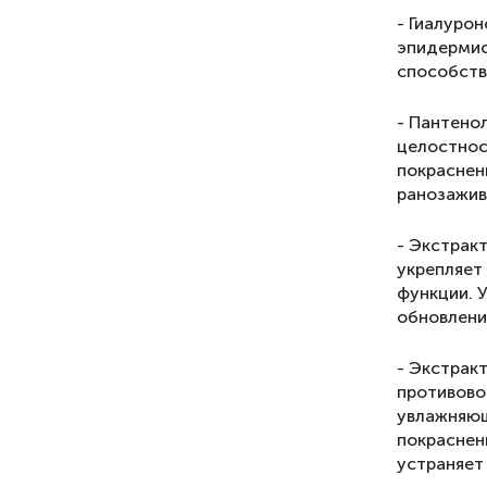
- Гиалурон
эпидермис
способств
- Пантено
целостнос
покраснен
ранозажив
- Экстрак
укрепляет
функции. 
обновлени
- Экстрак
противово
увлажняющ
покраснен
устраняет