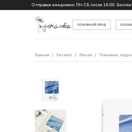
Отправки ежедневно ПН-СБ после 16:00. Бесплат
ОСНОВНОЙ УХОД
ОСОБЫ
По тип
Главная
Каталог
Маски
Тканевые, гидро
По наз
Гидрофильные масла и бальзам
Пенки и гели для умывания
Тонеры и мисты
Кремы и эмульсии
Сыворотки и эссенции
Защита от солнца
Отшелушивание