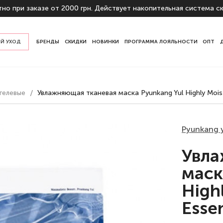
но при заказе от 2000 грн. Действует накопительная система ск
Й УХОД
БРЕНДЫ
СКИДКИ
НОВИНКИ
ПРОГРАММА ЛОЯЛЬНОСТИ
ОПТ
у кожи
гелевые
Увлажняющая тканевая маска Pyunkang Yul Highly Mois
начению
ы
Pyunkang 
Увла
маск
High
Esse