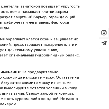
т центеллы азиатской повышает упругость
ность кожи, насыщает клетки дермы
бразует защитный барьер, ограждающий
льтрафиолета и негативных факторов
реды.
 NP укрепляет клетки кожи и защищает их
дений, предотвращает испарение влаги и
ует длительному увлажнению,
ает оптимальный гидролипидный баланс.
рименения:
На предварительно
 кожу лица наложите маску. Оставьте на
. Аккуратно снимите маску и нежными
и вмассируйте остатки эссенции в кожу
о впитывания. Сверху закройте кремом.
менять курсом, либо по одной. Не важно
 вечером.