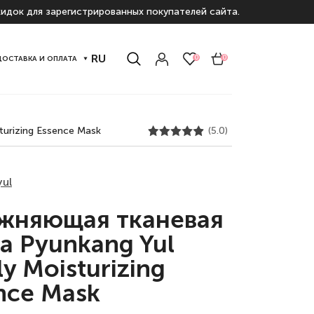
идок для зарегистрированных покупателей сайта.
RU
0
0
ДОСТАВКА И ОПЛАТА
turizing Essence Mask
(5.0)
yul
жняющая тканевая
а Pyunkang Yul
ly Moisturizing
nce Mask