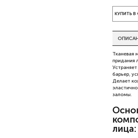
КУПИТЬ В
ОПИСА
Тканевая 
придания 
Устраняет
барьер, у
Делает ко
эластично
заломы.
Осно
комп
лица: