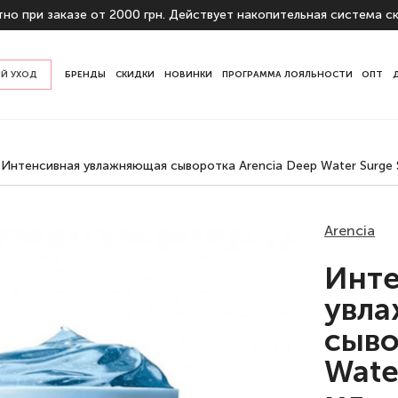
но при заказе от 2000 грн. Действует накопительная система ск
Й УХОД
БРЕНДЫ
СКИДКИ
НОВИНКИ
ПРОГРАММА ЛОЯЛЬНОСТИ
ОПТ
у кожи
Интенсивная увлажняющая сыворотка Arencia Deep Water Surge 
начению
ы
Arencia
Инте
увл
сыво
Wate