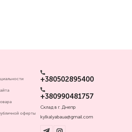
+380502895400
циальности
сайта
+380990481757
товара
Склад в г. Днепр
публичной оферты
kylkalyabaua@gmail.com