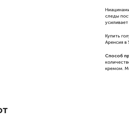
Ниацинами
следы пос
усиливает
Купить го
Аренсия в
Способ п
количеств
кремом. М
ют