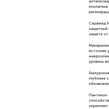
антиоксид
коллагена
регенерац
Серамид N
защитный 
защите от
Минерализ
источник 
микроэлем
уровень вл
Гиалуроно
глубокие 
обезвожен
Пантенол 
способств
укрепляет