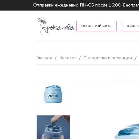
Отправки ежедневно ПН-СБ после 16:00. Бесплат
ОСНОВНОЙ УХОД
ОСОБЫ
По тип
Главная
Каталог
Сыворотки и эссенции
По наз
Гидрофильные масла и бальзам
Пенки и гели для умывания
Тонеры и мисты
Кремы и эмульсии
Сыворотки и эссенции
Защита от солнца
Отшелушивание