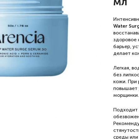
мл
Интенсивн
Water Sur
восстанав
здоровое 
барьер, у
делает кож
Легкая, в
без липко
кожи. При
повышает 
морщинки.
Подходит 
обезвожен
Рекоменду
стянутости
среды или