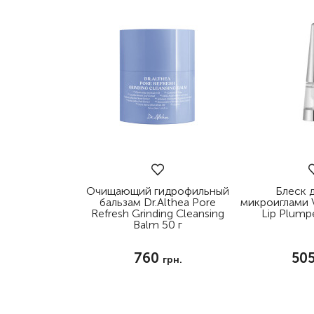
Очищающий гидрофильный
Блеск д
бальзам Dr.Althea Pore
микроиглами 
Refresh Grinding Cleansing
Lip Plump
Balm 50 г
760
50
грн.