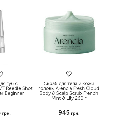
ля губ с
Скраб для тела и кожи
VT Reedle Shot
головы Arencia Fresh Cloud
er Beginner
Body & Scalp Scrub French
Mint & Lily 260 г
5
945
грн.
грн.