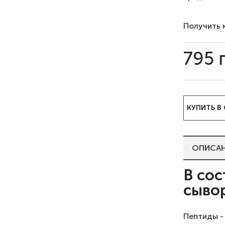
Получить 
795
КУПИТЬ В
ОПИСА
В сос
сывор
Пептиды -