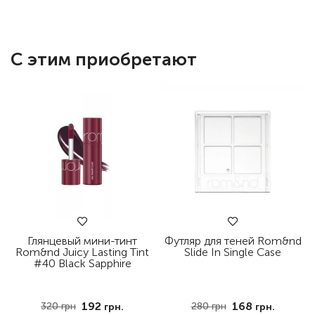
С этим приобретают
Глянцевый мини-тинт
Футляр для теней Rom&nd
Rom&nd Juicy Lasting Tint
Slide In Single Case
#40 Black Sapphire
192
168
320
грн
280
грн
грн.
грн.