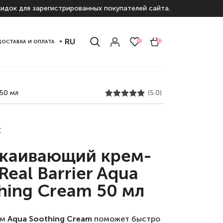
идок для зарегистрированных покупателей сайта.
RU
0
0
ДОСТАВКА И ОПЛАТА
 50 мл
(5.0)
r
каивающий крем-
Real Barrier Aqua
hing Cream 50 мл
ем
Aqua Soothing Cream
поможет быстро