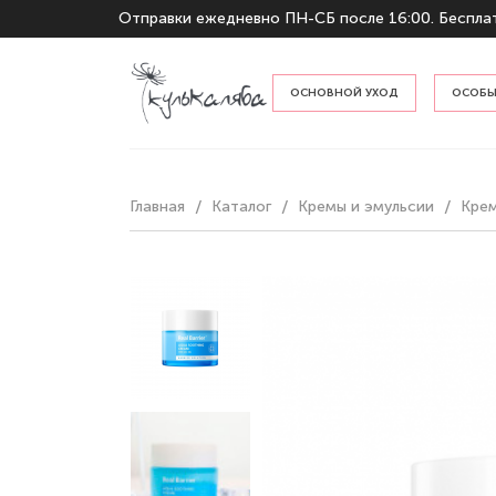
Отправки ежедневно ПН-СБ после 16:00. Бесплат
ОСНОВНОЙ УХОД
ОСОБЫ
По тип
Главная
Каталог
Кремы и эмульсии
Кре
По наз
Гидрофильные масла и бальзам
Пенки и гели для умывания
Тонеры и мисты
Кремы и эмульсии
Сыворотки и эссенции
Защита от солнца
Отшелушивание