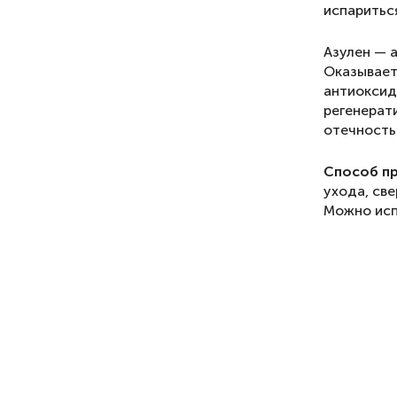
испаритьс
Азулен — 
Оказывает
антиоксид
регенерат
отечность
Способ п
ухода, св
Можно исп