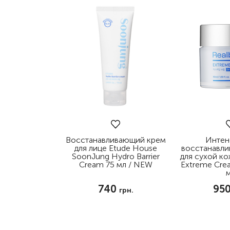
Восстанавливающий крем
Интен
для лице Etude House
восстанавл
SoonJung Hydro Barrier
для сухой кож
Cream 75 мл / NEW
Extreme Crea
740
95
грн.