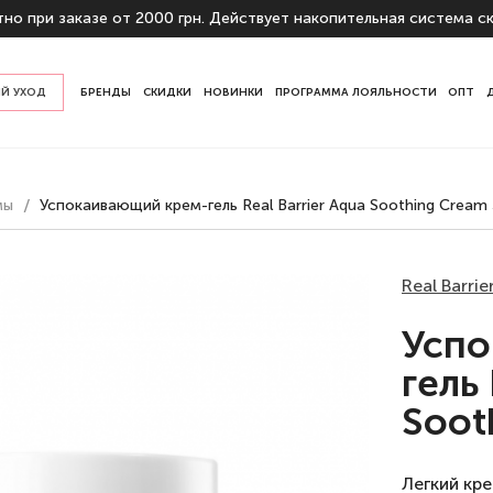
но при заказе от 2000 грн. Действует накопительная система ск
Й УХОД
БРЕНДЫ
СКИДКИ
НОВИНКИ
ПРОГРАММА ЛОЯЛЬНОСТИ
ОПТ
у кожи
мы
Успокаивающий крем-гель Real Barrier Aqua Soothing Cream
начению
ы
Real Barrie
Успо
гель 
Soot
Легкий кр