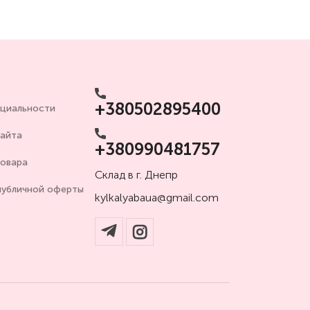
+380502895400
циальности
сайта
+380990481757
товара
Склад в г. Днепр
публичной оферты
kylkalyabaua@gmail.com