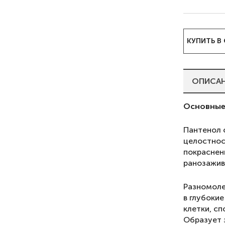
КУПИТЬ В
ОПИСА
Основные
Пантенол 
целостнос
покраснен
ранозажив
Разномоле
в глубоки
клетки, с
Образует 