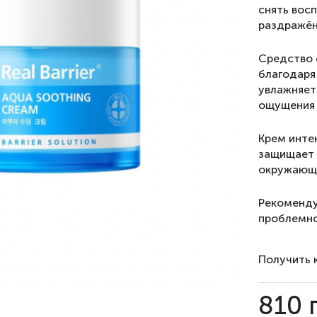
снять восп
раздражён
Средство 
благодаря
увлажняет 
ощущения 
Крем инте
защищает 
окружающ
Рекоменду
проблемно
Получить 
810