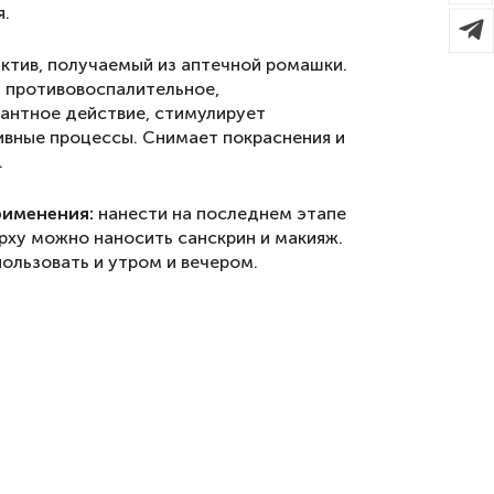
я.
актив, получаемый из аптечной ромашки.
 противовоспалительное,
антное действие, стимулирует
ивные процессы. Снимает покраснения и
.
рименения:
нанести на последнем этапе
ерху можно наносить санскрин и макияж.
ользовать и утром и вечером.