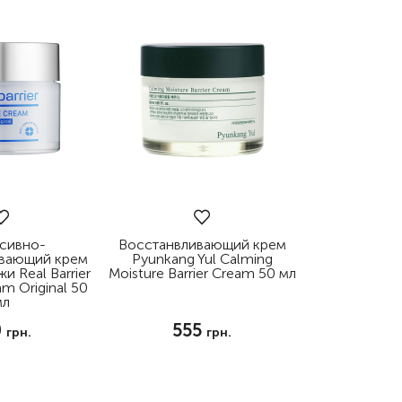
сивно-
Восстанвливающий крем
ивающий крем
Pyunkang Yul Calming
и Real Barrier
Moisture Barrier Cream 50 мл
m Original 50
мл
0
555
грн.
грн.