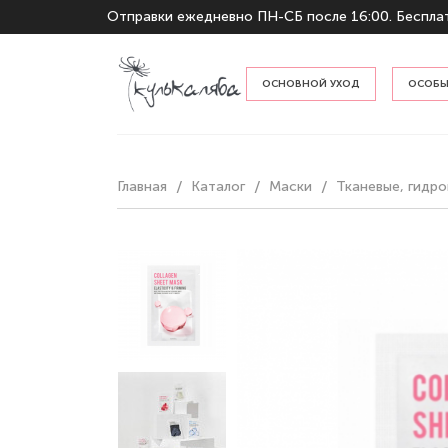
Отправки ежедневно ПН-СБ после 16:00. Бесплат
ОСНОВНОЙ УХОД
ОСОБЫ
По тип
Главная
Каталог
Маски
Тканевые, гидро
По наз
Гидрофильные масла и бальзам
Пенки и гели для умывания
Тонеры и мисты
Кремы и эмульсии
Сыворотки и эссенции
Защита от солнца
Отшелушивание