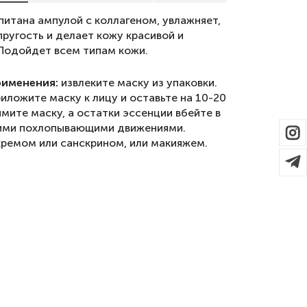
питана ампулой с коллагеном, увлажняет,
пругость и делает кожу красивой и
Подойдет всем типам кожи.
рименения:
извлеките маску из упаковки.
иложите маску к лицу и оставьте на 10-20
мите маску, а остатки эссенции вбейте в
ими похлопывающими движениями.
кремом или санскрином, или макияжем.