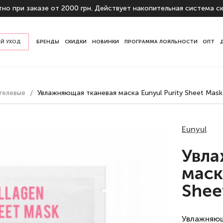
но при заказе от 2000 грн. Действует накопительная система ск
Й УХОД
БРЕНДЫ
СКИДКИ
НОВИНКИ
ПРОГРАММА ЛОЯЛЬНОСТИ
ОПТ
у кожи
гелевые
Увлажняющая тканевая маска Eunyul Purity Sheet Mask
начению
ы
Eunyul
Увла
маск
Shee
Увлажняющ