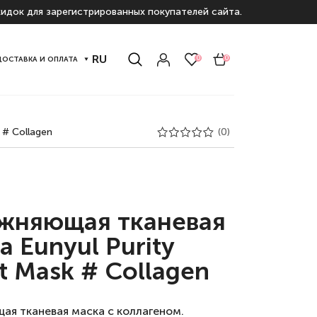
идок для зарегистрированных покупателей сайта.
RU
0
0
ДОСТАВКА И ОПЛАТА
 # Collagen
(0)
жняющая тканевая
а Eunyul Purity
t Mask # Collagen
ая тканевая маска с коллагеном.