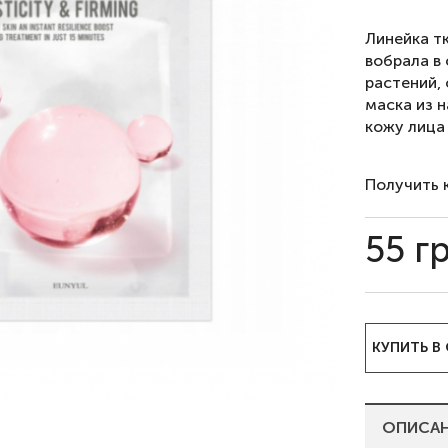
Линейка т
вобрала в
растений,
маска из 
кожу лица
Получить 
55
г
КУПИТЬ В
ОПИСА