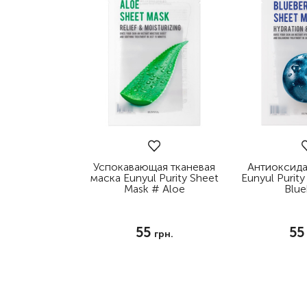
Успокавающая тканевая
Антиоксида
маска Eunyul Purity Sheet
Eunyul Purit
Mask # Aloe
Blue
55
5
грн.