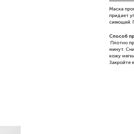
Маска про
придает у
сияющей. 
Способ п
Плотно пр
минут. Сни
кожу мягк
Закройте 