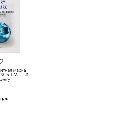
нтная маска
y Sheet Mask #
berry
5
грн.