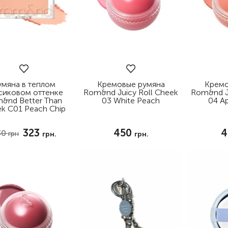
умяна в теплом
Кремовые румяна
Кремо
сиковом оттенке
Rom&nd Juicy Roll Cheek
Rom&nd Ju
&nd Better Than
03 White Peach
04 Ap
k C01 Peach Chip
323
450
4
30
грн
грн.
грн.