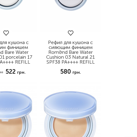
для кушона с
Рефил для кушона с
им финишем
сияющим финишем
 Bare Water
Rom&nd Bare Water
01 porcelain 17
Cushion 03 Natural 21
A++++ REFILL
SPF38 PA++++ REFILL
522
580
рн
грн.
грн.