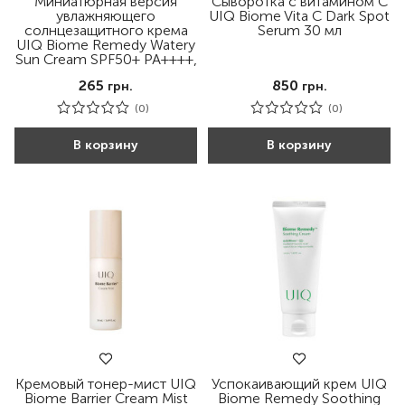
Миниатюрная версия
Сыворотка с витамином С
увлажняющего
UIQ Biome Vita C Dark Spot
солнцезащитного крема
Serum 30 мл
UIQ Biome Remedy Watery
Sun Cream SPF50+ PA++++,
20 мл
265
850
грн.
грн.
(0)
(0)
В корзину
В корзину
Кремовый тонер-мист UIQ
Успокаивающий крем UIQ
Biome Barrier Cream Mist
Biome Remedy Soothing