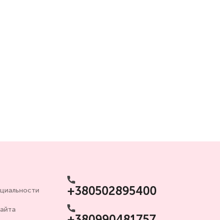
+380502895400
циальности
сайта
+380990481757