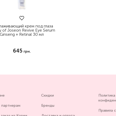
аживающий крем под глаза
y of Joseon Revive Eye Serum
Ginseng + Retinal 30 мл
645
грн.
ине
Скидки
Политика
конфиден
 партнерам
Бренды
Правила 
заказ из Кореи
Доставка и оплата