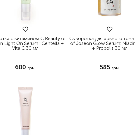
тка с витамином С Beauty of
Сыворотка для ровного тона
n Light On Serum : Centella +
of Joseon Glow Serum: Niaci
Vita C 30 мл
+ Propolis 30 мл
600
585
грн.
грн.