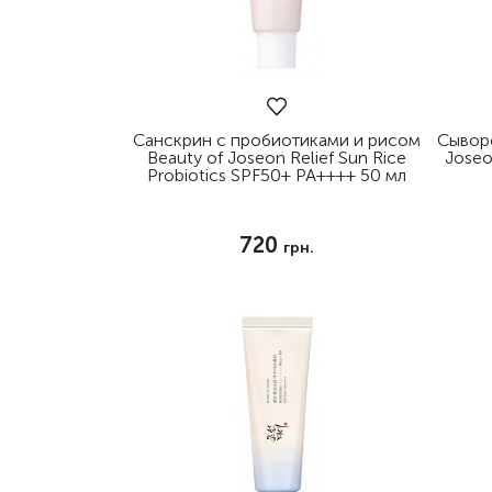
Для кожи вокруг глаз
Маски
Для волос
Декоративная косметика
Санскрин с пробиотиками и рисом
Сыворо
Beauty of Joseon Relief Sun Rice
Joseo
Уход за телом и губами
Probiotics SPF50+ PA++++ 50 мл
Наборы
720
Аксессуары и массаж
грн.